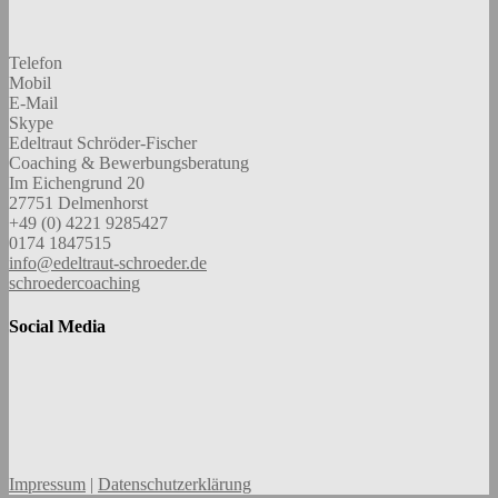
Telefon
Mobil
E-Mail
Skype
Edeltraut Schröder-Fischer
Coaching & Bewerbungsberatung
Im Eichengrund 20
27751 Delmenhorst
+49 (0) 4221 9285427
0174 1847515
info@edeltraut-schroeder.de
schroedercoaching
Social Media
Impressum
|
Datenschutzerklärung