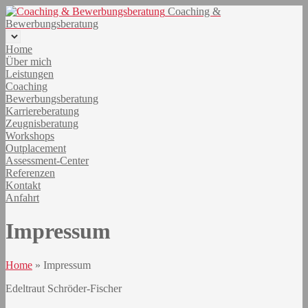
Coaching &
Bewerbungsberatung
Home
Über mich
Leistungen
Coaching
Bewerbungsberatung
Karriereberatung
Zeugnisberatung
Workshops
Outplacement
Assessment-Center
Referenzen
Kontakt
Anfahrt
Impressum
Home
»
Impressum
Edeltraut Schröder-Fischer